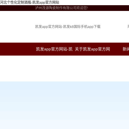
河北个性化定制酒瓶-凯发app官方网站
泸州茂源陶瓷制作有限公司欢迎您!
凯发app官方网站-凯发k8国际手机app下载
凯发app官方网站-凯
关于凯发app官方网
新
发k8国际手机app下
站
载