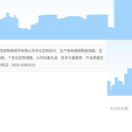
北个性化定制酒瓶
茂源陶瓷制作有限公司专业定制设计、生产各种通用陶瓷酒瓶、定
酒瓶、个性化定制酒瓶。公司设备先进、技术力量雄厚、产品质量优
话：0830-8392818
的当前位置