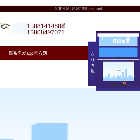
企业分站
|
网站地图
|
rss
|
xml
15881414888
15808497071
在线留言
联系凯发app官方网
在
线
客
站
服
扫描二维码