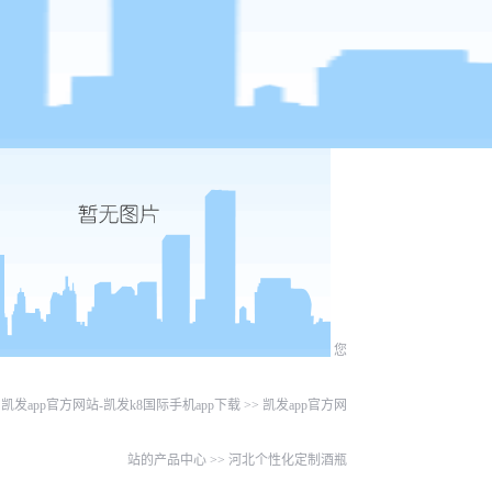
您
：
凯发app官方网站-凯发k8国际手机app下载
>>
凯发app官方网
站的产品中心
>>
河北个性化定制酒瓶