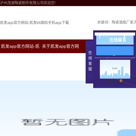
泸州茂源陶瓷制作有限公司欢迎您!
关键词：
陶瓷酒瓶厂家
凯发app官方网站-凯发k8国际手机app下载
在线留言
凯发app官方网站-凯
关于凯发app官方网
新闻中心
凯发a
在
线
发k8国际手机app下
站
客
服
载
扫描二维码