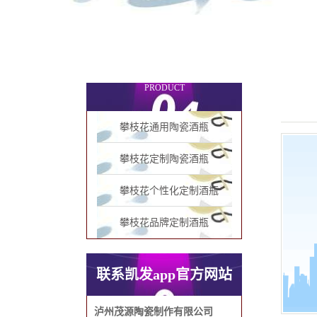
攀
产品分类
PRODUCT
攀枝花通用陶瓷酒瓶
攀枝花定制陶瓷酒瓶
攀枝花个性化定制酒瓶
攀枝花品牌定制酒瓶
联系凯发app官方网站
泸州茂源陶瓷制作有限公司