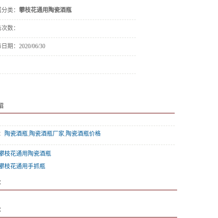
属分类：
攀枝花通用陶瓷酒瓶
击次数：
布日期：
2020/06/30
绍
：
陶瓷酒瓶
,
陶瓷酒瓶厂家
,
陶瓷酒瓶价格
攀枝花通用陶瓷酒瓶
攀枝花通用手抓瓶
：
：