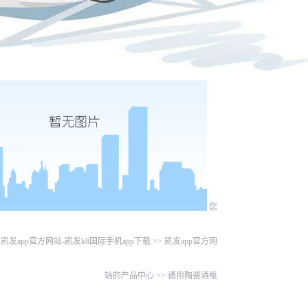
您
：
凯发app官方网站-凯发k8国际手机app下载
>>
凯发app官方网
站的产品中心
>>
通用陶瓷酒瓶