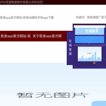
泸州茂源陶瓷制作有限公司欢迎您!
关键词：
陶瓷酒瓶厂家
凯发app官方网站-凯发k8国际手机app下载
在线留言
凯发app官方网站-凯
关于凯发app官方网
新闻中心
凯发a
在
线
发k8国际手机app下
站
客
服
载
扫描二维码