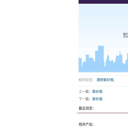
相关标签：
通用紫砂瓶
,,
上一篇：
紫砂瓶
下一篇：
紫砂瓶
最近浏览：
相关产品：