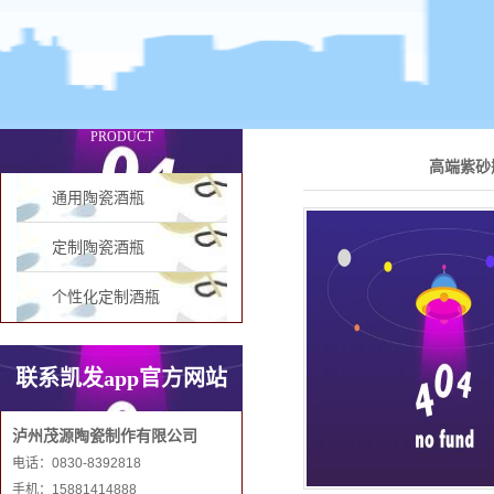
高端紫砂瓶
产品分类
PRODUCT
高端紫砂
通用陶瓷酒瓶
定制陶瓷酒瓶
个性化定制酒瓶
联系凯发app官方网站
泸州茂源陶瓷制作有限公司
电话：0830-8392818
手机：15881414888