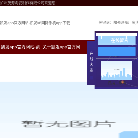
泸州茂源陶瓷制作有限公司欢迎您!
关键词：
陶瓷酒瓶厂家
凯发app官方网站-凯发k8国际手机app下载
在线留言
凯发app官方网站-凯
关于凯发app官方网
新闻中心
凯发a
在
线
发k8国际手机app下
站
客
服
载
扫描二维码